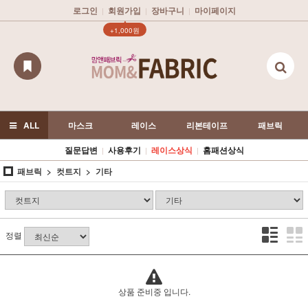
로그인
회원가입
장바구니
마이페이지
|
|
|
▲
+1,000원
ALL
마스크
레이스
리본테이프
패브릭
질문답변
사용후기
레이스상식
홈패션상식
|
|
|
패브릭
컷트지
기타
정렬
상품 준비중 입니다.