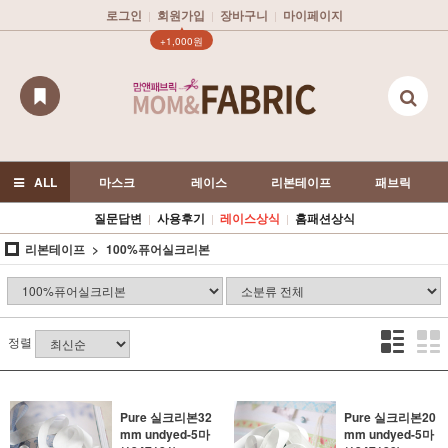
로그인
회원가입
장바구니
마이페이지
|
|
|
▲
+1,000원
ALL
마스크
레이스
리본테이프
패브릭
질문답변
사용후기
레이스상식
홈패션상식
|
|
|
리본테이프
100%퓨어실크리본
정렬
Pure 실크리본32
Pure 실크리본20
mm undyed-5마
mm undyed-5마