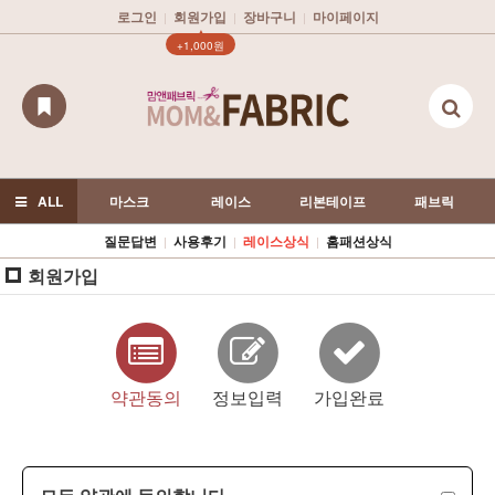
로그인
회원가입
장바구니
마이페이지
|
|
|
▲
+1,000원
ALL
마스크
레이스
리본테이프
패브릭
질문답변
사용후기
레이스상식
홈패션상식
|
|
|
회원가입
약관동의
정보입력
가입완료