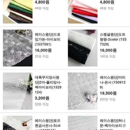
4,800원
4,800원
48원 적립
48원 적립
레이스원단]드로
스팽글원단]도트
잉가든-아이보리
팡팡-2color (153
(1537591)
7329)
16,000원
16,000원
20원 적립
160원 적립
대폭무지망사원
레이스원단]마리
단]2마-폴리망사-
나-은사 (150812
백아이보리(1529
9)
124)
19,500원
3,200원
200원 적립
32원 적립
레이스원단]로즈
레이스원단]허니
퀸금사은사-3col
문-백아이보리 (1