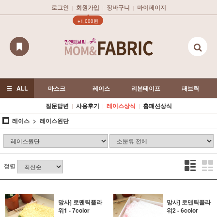
로그인
회원가입
장바구니
마이페이지
|
|
|
▲
+1,000원
ALL
마스크
레이스
리본테이프
패브릭
질문답변
사용후기
레이스상식
홈패션상식
|
|
|
레이스
레이스원단
정렬
망사] 로맨틱플라
망사] 로맨틱플라
워1 - 7color
워2 - 6color