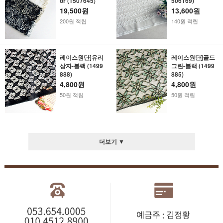
or (1507645)
506169)
19,500원
13,600원
200원 적립
140원 적립
레이스원단]유리
레이스원단]골드
상자-블랙 (1499
그린-블랙 (1499
888)
885)
4,800원
4,800원
50원 적립
50원 적립
더보기 ▼