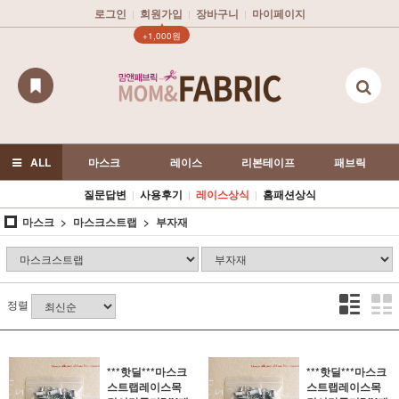
로그인
회원가입
장바구니
마이페이지
|
|
|
▲
+1,000원
ALL
마스크
레이스
리본테이프
패브릭
질문답변
사용후기
레이스상식
홈패션상식
|
|
|
마스크
마스크스트랩
부자재
정렬
***핫딜***마스크
***핫딜***마스크
스트랩레이스목
스트랩레이스목