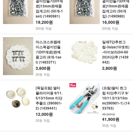
걸이만들기DIY재
걸이만들기DIY재
료]13mm완제품
료]10mm완제품
집게고리 (50개-1
집게고리 (50개
set) (1490981)
입) (1490980)
19,200원
16,000원
200원 적립
200원 적립
마스크스트랩레
일제T단추썬그
이스목걸이만들
립-3size(10셋트)
기DIY재료]완제
-아이보리(04-60
품고리 (8개-1se
20)티단추 (1439
t) (1483371)
442)
3,600원
2,800원
20원 적립
[독일프림] 멀티
(프림)멀티 썬그
플라이어용 9/11.
립 티단추기구 9/
5/13/15mm 티단
10/11.5/13/15m
추몰드 (390901-
m(390901-1) (14
2) (1439441)
33763)
12,000원
45,300원
41,900원
20원 적립
50원 적립