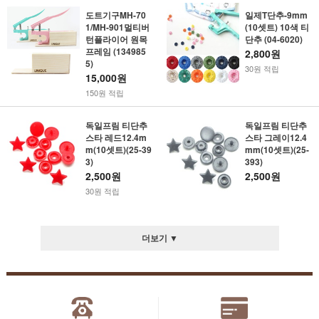
도트기구MH-70
일제T단추-9mm
1/MH-901멀티버
(10셋트) 10색 티
턴플라이어 원목
단추 (04-6020)
프레임 (134985
2,800원
5)
30원 적립
15,000원
150원 적립
독일프림 티단추
독일프림 티단추
스타 레드12.4m
스타 그레이12.4
m(10셋트)(25-39
mm(10셋트)(25-
3)
393)
2,500원
2,500원
30원 적립
더보기 ▼