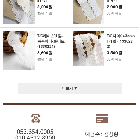
5147)
5147)
3,200원
2,900원
35원 적립
30원 적립
T/C레이스]1필-
T/C다이야-3colo
복주머니-화이트
r (1필) (133022
(1330224)
2)
3,600원
3,500원
40원 적립
35원 적립
더보기 ▼