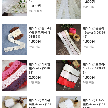
40)
1,600원
1,000원
16원 적립
100원 적립
면레이스]솔비-네
면레이스]콩콩이
츄럴광목,백색 (1
- 6color (109399
034851)
49)
1,600원
1,600원
16원 적립
20원 적립
면레이스]마차양
면레이스]로즈야-
면-3color (5010
3color (1092899
63)
5)
2,500원
1,600원
12원 적립
20원 적립
면레이스]크라운
면레이스]서커스
하트-2color (155
로즈-2color (155