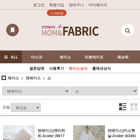
로그인
회원가입
장바구니
마이페이지
|
|
|
▲
+1,000원
ALL
마스크
레이스
리본테이프
패브릭
질문답변
사용후기
레이스상식
홈패션상식
|
|
|
레이스
면레이스
소
정렬
면레이스]큐티하
면레이스]미소햇
트-3color (9617
살-2color (6340)