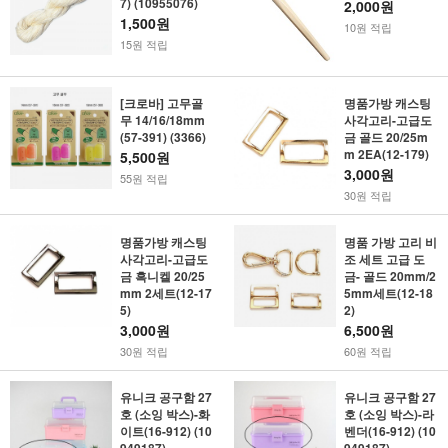
7) (10955076)
2,000원
1,500원
10원 적립
15원 적립
[크로바] 고무골
명품가방 캐스팅
무 14/16/18mm
사각고리-고급도
(57-391) (3366)
금 골드 20/25m
m 2EA(12-179)
5,500원
3,000원
55원 적립
30원 적립
명품가방 캐스팅
명품 가방 고리 비
사각고리-고급도
조 세트 고급 도
금 흑니켈 20/25
금- 골드 20mm/2
mm 2세트(12-17
5mm세트(12-18
5)
2)
3,000원
6,500원
30원 적립
60원 적립
유니크 공구함 27
유니크 공구함 27
호 (소잉 박스)-화
호 (소잉 박스)-라
이트(16-912) (10
벤더(16-912) (10
949187)
949187)