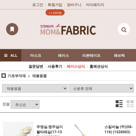
로그인
회원가입
장바구니
마이페이지
|
|
|
▲
+1,000원
ALL
마스크
레이스
리본테이프
패브릭
질문답변
사용후기
레이스상식
홈패션상식
|
|
|
기초부자재
재봉용품
정렬
무명실.명주실이
스킬바늘 (中)(08-
불타레실(17-13
119) (1328993)