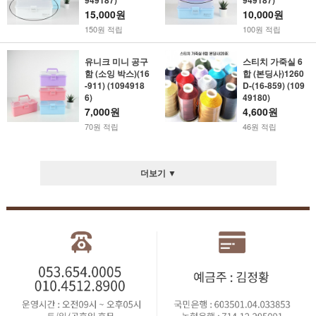
15,000원
10,000원
150원 적립
100원 적립
유니크 미니 공구
스티치 가죽실 6
함 (소잉 박스)(16
합 (본딩사)1260
-911) (1094918
D-(16-859) (109
6)
49180)
7,000원
4,600원
70원 적립
46원 적립
더보기 ▼