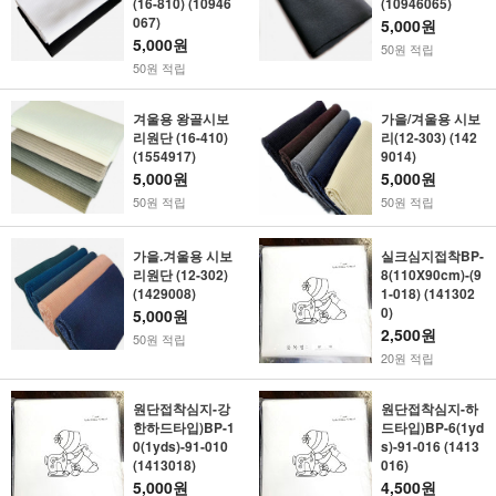
(16-810) (10946
(10946065)
067)
5,000원
5,000원
50원 적립
50원 적립
겨울용 왕골시보
가을/겨울용 시보
리원단 (16-410)
리(12-303) (142
(1554917)
9014)
5,000원
5,000원
50원 적립
50원 적립
가을.겨울용 시보
실크심지접착BP-
리원단 (12-302)
8(110X90cm)-(9
(1429008)
1-018) (141302
0)
5,000원
2,500원
50원 적립
20원 적립
원단접착심지-강
원단접착심지-하
한하드타입)BP-1
드타입)BP-6(1yd
0(1yds)-91-010
s)-91-016 (1413
(1413018)
016)
5,000원
4,500원