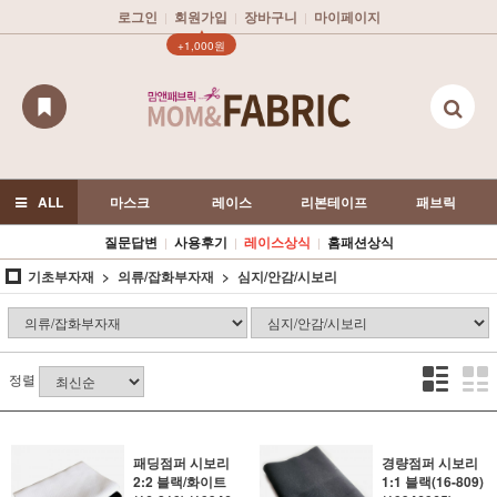
로그인
회원가입
장바구니
마이페이지
|
|
|
▲
+1,000원
ALL
마스크
레이스
리본테이프
패브릭
질문답변
사용후기
레이스상식
홈패션상식
|
|
|
기초부자재
의류/잡화부자재
심지/안감/시보리
정렬
패딩점퍼 시보리
경량점퍼 시보리
2:2 블랙/화이트
1:1 블랙(16-809)