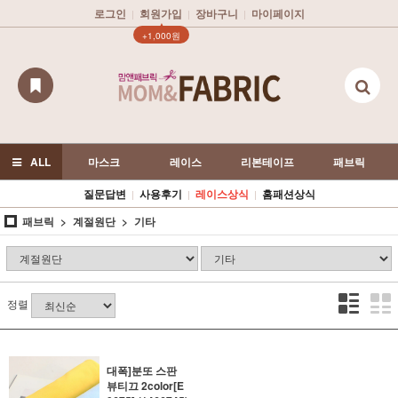
로그인
회원가입
장바구니
마이페이지
|
|
|
▲
+1,000원
ALL
마스크
레이스
리본테이프
패브릭
질문답변
사용후기
레이스상식
홈패션상식
|
|
|
패브릭
계절원단
기타
정렬
대폭]분또 스판
뷰티끄 2color[E