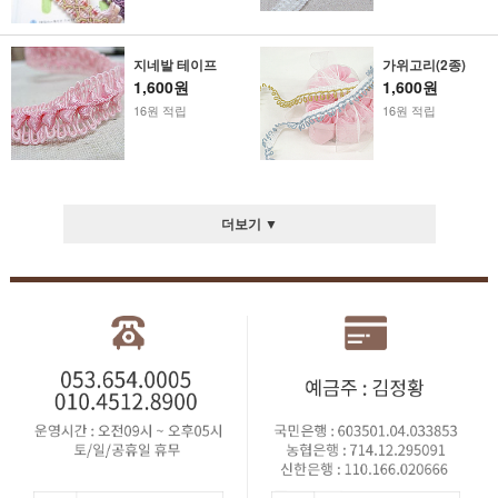
지네발 테이프
가위고리(2종)
1,600원
1,600원
16원 적립
16원 적립
더보기 ▼