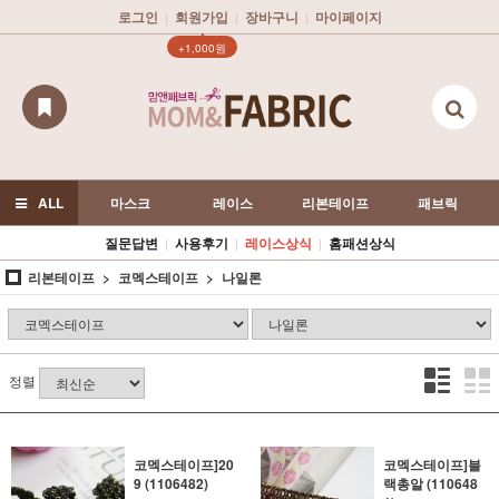
로그인
회원가입
장바구니
마이페이지
|
|
|
▲
+1,000원
ALL
마스크
레이스
리본테이프
패브릭
질문답변
사용후기
레이스상식
홈패션상식
|
|
|
리본테이프
코멕스테이프
나일론
정렬
코멕스테이프]20
코멕스테이프]블
9 (1106482)
랙총알 (110648