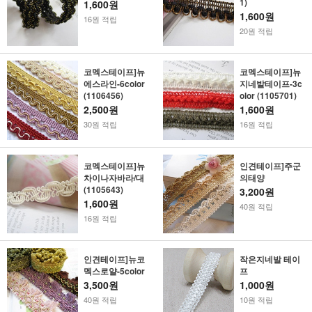
1)
1,600원
1,600원
16원 적립
20원 적립
코멕스테이프]뉴
코멕스테이프]뉴
에스라인-6color
지네발테이프-3c
(1106456)
olor (1105701)
2,500원
1,600원
30원 적립
16원 적립
코멕스테이프]뉴
인견테이프]주군
차이나자바라/대
의태양
(1105643)
3,200원
1,600원
40원 적립
16원 적립
인견테이프]뉴코
작은지네발 테이
멕스로얄-5color
프
3,500원
1,000원
40원 적립
10원 적립