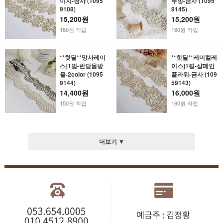
이지-금사 (1095
루밍-금사 (1095
9108)
9145)
15,200원
15,200원
160원 적립
160원 적립
**핫딜**망사레이
**핫딜**케미컬레
스]1필-반달물방
이스]1필-샴페인
울-2color (1095
플라워-금사 (109
9144)
59143)
14,400원
16,000원
150원 적립
160원 적립
더보기 ▼