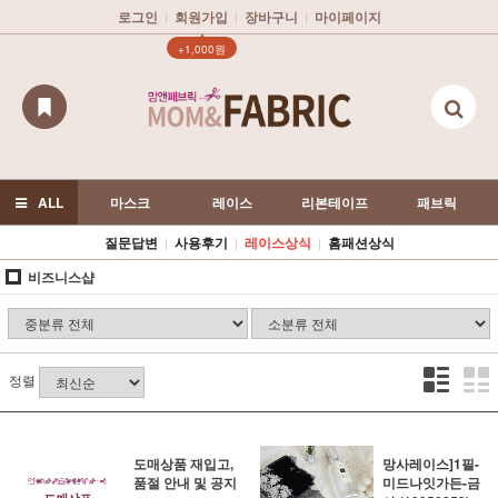
로그인
회원가입
장바구니
마이페이지
|
|
|
▲
+1,000원
ALL
마스크
레이스
리본테이프
패브릭
질문답변
사용후기
레이스상식
홈패션상식
|
|
|
비즈니스샵
정렬
도매상품 재입고,
망사레이스]1필-
품절 안내 및 공지
미드나잇가든-금