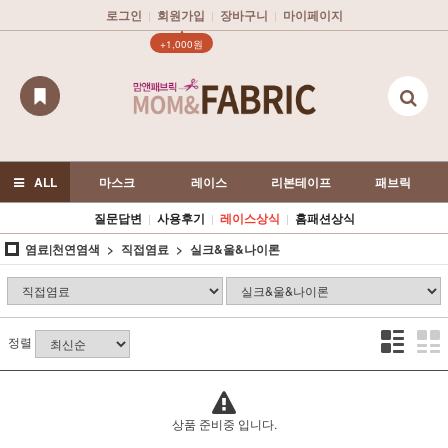
로그인
회원가입
장바구니
마이페이지
|
|
|
▲
+1,000원
ALL
마스크
레이스
리본테이프
패브릭
질문답변
사용후기
레이스상식
홈패션상식
|
|
|
염료|천연염색
직접염료
실크&울&나이론
정렬
상품 준비중 입니다.