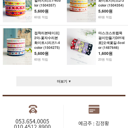
컬러시리즈1-4co
화이트시리즈2-3
lor (1504357)
color (1504354)
5,600원
5,600원
60원 적립
60원 적립
접착리본테이프]
마스크스트랩목
2마-꽃자수리본
걸이만들기DIY재
화이트시리즈1-4
료]오색꽃길-5col
color (1504275)
or (1487646)
5,600원
1,600원
60원 적립
20원 적립
더보기 ▼