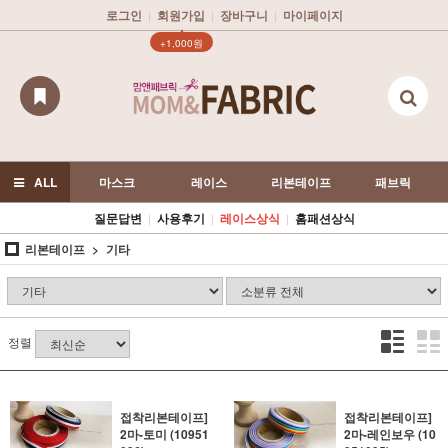
로그인
회원가입
장바구니
마이페이지
|
|
|
▲
+1,000원
ALL
마스크
레이스
리본테이프
패브릭
질문답변
사용후기
레이스상식
홈패션상식
|
|
|
리본테이프
기타
정렬
접착리본테이프]
접착리본테이프]
2마-토미 (10951
2마-레인보우 (10